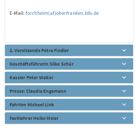
E-Mail:
forchheim(at)oberfranken.bllv.de
2. Vorsitzende Petra Fiedler
Geschäftsführerin Silke Schür
Kassier Peter Walter
Presse: Claudia Engemann
Fahrten Michael Link
Fachlehrer Heike Meier