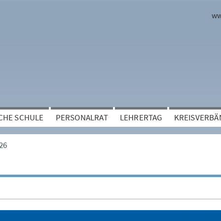
ww
CHE SCHULE
PERSONALRAT
LEHRERTAG
KREISVERBÄ
26